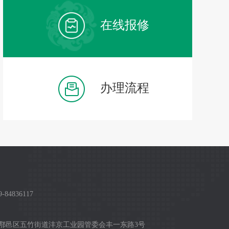
在线报修
办理流程
84836117
鄠邑区五竹街道沣京工业园管委会丰一东路3号